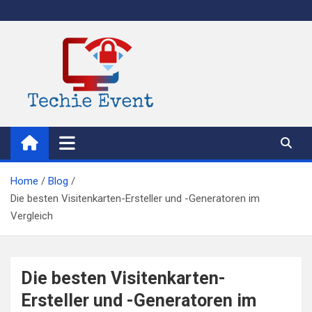
Skip
to
content
TechieEvent
Best Technology Blog 2021 – Get Trending Technology News
Home
Blog
Die besten Visitenkarten-Ersteller und -Generatoren im
Vergleich
Die besten Visitenkarten-
Ersteller und -Generatoren im